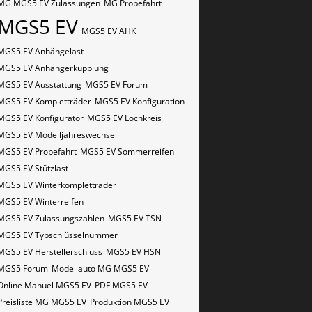
MG MGS5 EV Zulassungen
MG Probefahrt
MGS5 EV
MGS5 EV AHK
MGS5 EV Anhängelast
MGS5 EV Anhängerkupplung
MGS5 EV Ausstattung
MGS5 EV Forum
MGS5 EV Kompletträder
MGS5 EV Konfiguration
MGS5 EV Konfigurator
MGS5 EV Lochkreis
MGS5 EV Modelljahreswechsel
MGS5 EV Probefahrt
MGS5 EV Sommerreifen
MGS5 EV Stützlast
MGS5 EV Winterkompletträder
MGS5 EV Winterreifen
MGS5 EV Zulassungszahlen
MGS5 EV​​​​ TSN
MGS5 EV​​​​ Typschlüsselnummer
MGS5 EV​​​​​ Herstellerschlüss
MGS5 EV​​​​​ HSN
MGS5 Forum
Modellauto MG MGS5 EV
Online Manuel MGS5 EV
PDF MGS5 EV
Preisliste MG MGS5 EV
Produktion MGS5 EV