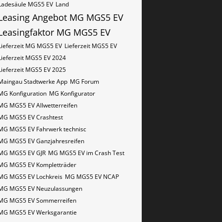
Ladesäule MGS5 EV
Land
Leasing Angebot MG MGS5 EV
Leasingfaktor MG MGS5 EV
Lieferzeit MG MGS5 EV
Lieferzeit MGS5 EV
Lieferzeit MGS5 EV 2024
Lieferzeit MGS5 EV 2025
Maingau Stadtwerke App
MG Forum
MG Konfiguration
MG Konfigurator
MG MGS5 EV Allwetterreifen
MG MGS5 EV Crashtest
MG MGS5 EV Fahrwerk technisc
MG MGS5 EV Ganzjahresreifen
MG MGS5 EV GJR
MG MGS5 EV im Crash Test
MG MGS5 EV Kompletträder
MG MGS5 EV Lochkreis
MG MGS5 EV NCAP
MG MGS5 EV Neuzulassungen
MG MGS5 EV Sommerreifen
MG MGS5 EV Werksgarantie