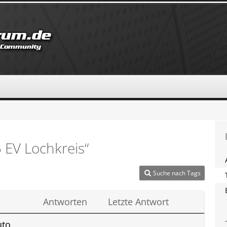
EV Lochkreis“
Suche nach Tags
Antworten
Letzte Antwort
uto