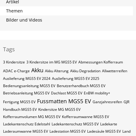
Artikel
Themen
Bilder und Videos
Tags
3 Kindersitze
3 Kindersitze im MG MGS5 EV
Abmessungen Kofferraum
Akku
ADAC e-Charge
Akku Alterung
Akku Degradation
Allwetterreifen
Auslieferung MGS5 EV 2024
Auslieferung MGS5 EV 2025
Bedienungsanleitung MGS5 EV
Benutzerhandbuch MGS5 EV
Betriebsanleitung MGS5 EV
Dachlast MGS5 EV
EnBW mobility+
Fussmatten MGS5 EV
Fertigung MGS5 EV
Ganzjahresreifen
GJR
Handbuch MGS5 EV
Kindersitze MG MGS5 EV
Kofferraumvolumen MG MGS5 EV
Kofferraumwanne MGS5 EV
Ladekantenschutz Edelstahl
Ladekantenschutz MGS5 EV
Ladekarte
Laderaumwanne MGS5 EV
Ladestation MGS5 EV
Ladesäule MGS5 EV
Land