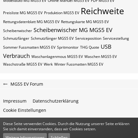
Modellauto MG MGS5 EV
Online Manuel MGS5 EV
PDF MGS5 EV
Reichweite
Preisliste MG MGS5 EV
Produktion MGS5 EV
Rettungsdatenblatt MG MGS5 EV
Rettungskarte MG MGS5 EV
Scheibenwischer MG​ MGS5 EV
Scheibenwischer
Schmutzfänger
Schmutzfänger MGS5 EV
Serviceposition
Servicestellung
USB
Sommer Fussmatten MGS5 EV
Spritmonitor
THG Quote
Verbrauch
Waschanlagenmous MGS5 EV
Waschen MGS5 EV
Waschstraße MGS5 EV
Werk
Winter Fussmatten MGS5 EV
MGS5 EV Forum
Impressum
Datenschutzerklärung
Cookie Einstellungen
Diese Seite verwendet Cookies. Durch die Nutzung unserer Seite erklären
Community-Software:
WoltLab Suite™
Sie sich damit einverstanden, dass wir Cookies setzen.
Stil:
Classic
von
cls-design
Weitere Informationen
Schließen