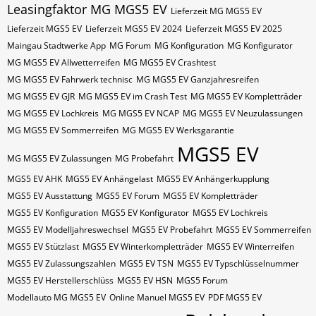
Leasingfaktor MG MGS5 EV
Lieferzeit MG MGS5 EV
Lieferzeit MGS5 EV
Lieferzeit MGS5 EV 2024
Lieferzeit MGS5 EV 2025
Maingau Stadtwerke App
MG Forum
MG Konfiguration
MG Konfigurator
MG MGS5 EV Allwetterreifen
MG MGS5 EV Crashtest
MG MGS5 EV Fahrwerk technisc
MG MGS5 EV Ganzjahresreifen
MG MGS5 EV GJR
MG MGS5 EV im Crash Test
MG MGS5 EV Kompletträder
MG MGS5 EV Lochkreis
MG MGS5 EV NCAP
MG MGS5 EV Neuzulassungen
MG MGS5 EV Sommerreifen
MG MGS5 EV Werksgarantie
MGS5 EV
MG MGS5 EV Zulassungen
MG Probefahrt
MGS5 EV AHK
MGS5 EV Anhängelast
MGS5 EV Anhängerkupplung
MGS5 EV Ausstattung
MGS5 EV Forum
MGS5 EV Kompletträder
MGS5 EV Konfiguration
MGS5 EV Konfigurator
MGS5 EV Lochkreis
MGS5 EV Modelljahreswechsel
MGS5 EV Probefahrt
MGS5 EV Sommerreifen
MGS5 EV Stützlast
MGS5 EV Winterkompletträder
MGS5 EV Winterreifen
MGS5 EV Zulassungszahlen
MGS5 EV​​​​ TSN
MGS5 EV​​​​ Typschlüsselnummer
MGS5 EV​​​​​ Herstellerschlüss
MGS5 EV​​​​​ HSN
MGS5 Forum
Modellauto MG MGS5 EV
Online Manuel MGS5 EV
PDF MGS5 EV