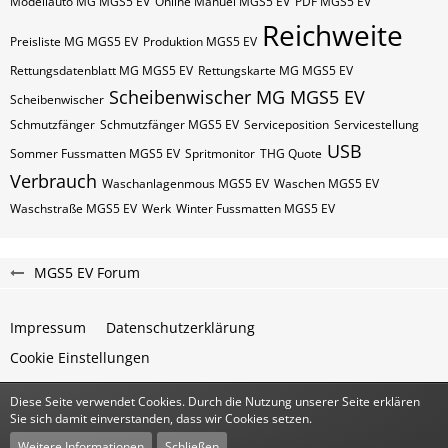
Modellauto MG MGS5 EV
Online Manuel MGS5 EV
PDF MGS5 EV
Reichweite
Preisliste MG MGS5 EV
Produktion MGS5 EV
Rettungsdatenblatt MG MGS5 EV
Rettungskarte MG MGS5 EV
Scheibenwischer MG​ MGS5 EV
Scheibenwischer
Schmutzfänger
Schmutzfänger MGS5 EV
Serviceposition
Servicestellung
USB
Sommer Fussmatten MGS5 EV
Spritmonitor
THG Quote
Verbrauch
Waschanlagenmous MGS5 EV
Waschen MGS5 EV
Waschstraße MGS5 EV
Werk
Winter Fussmatten MGS5 EV
MGS5 EV Forum
Impressum
Datenschutzerklärung
Cookie Einstellungen
Diese Seite verwendet Cookies. Durch die Nutzung unserer Seite erklären
Community-Software:
WoltLab Suite™
Sie sich damit einverstanden, dass wir Cookies setzen.
Stil:
Classic
von
cls-design
Weitere Informationen
Schließen