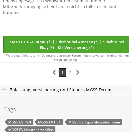
Chaos angesagt. Das Werkstattnetz ist mau und der
Mitarbeiterumgang scheint auch nicht so toll zu sein laut
Kununu.
eAUTO-THG-PRÄMIE (*)
|
Zubehör bei Amazon (*)
|
Zubehör bei
Ebay (*)
|
Kfz-Versicherung (*)
* Werbung / Affiliate Link - Du unterstützt unser Forum möglicherweise mit einer kleinen
Provision. Danke!
1
2
Zulassung, Versicherung und Steuer - MGS5 Forum
Tags
MGS5 EV​​​​ TSN
MGS5 EV​​​​​ HSN
MGS5 EV​​​​ Typschlüsselnummer
MGS5 EV​​​​​ Herstellerschlüss