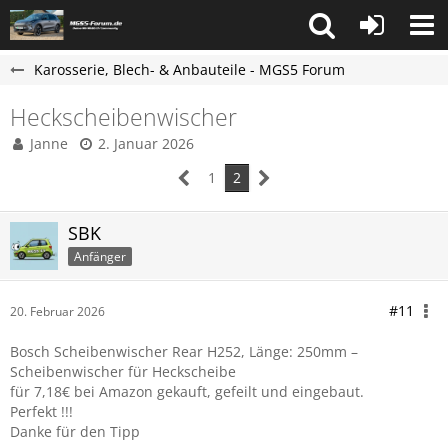
Karosserie, Blech- & Anbauteile - MGS5 Forum
Heckscheibenwischer
Janne
2. Januar 2026
1
2
SBK
Anfänger
#11
20. Februar 2026
Bosch Scheibenwischer Rear H252, Länge: 250mm –
Scheibenwischer für Heckscheibe
für 7,18€ bei Amazon gekauft, gefeilt und eingebaut.
Perfekt !!!
Danke für den Tipp