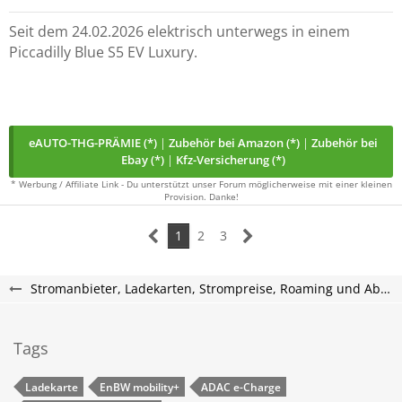
Seit dem 24.02.2026 elektrisch unterwegs in einem
Piccadilly Blue S5 EV Luxury.
eAUTO-THG-PRÄMIE (*)
|
Zubehör bei Amazon (*)
|
Zubehör bei
Ebay (*)
|
Kfz-Versicherung (*)
* Werbung / Affiliate Link - Du unterstützt unser Forum möglicherweise mit einer kleinen
Provision. Danke!
1
2
3
Stromanbieter, Ladekarten, Strompreise, Roaming und Abrechnung
Tags
Ladekarte
EnBW mobility+
ADAC e-Charge