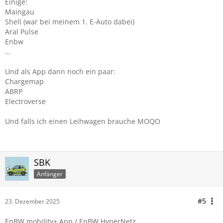
Einige:
Maingau
Shell (war bei meinem 1. E-Auto dabei)
Aral Pulse
Enbw
...
Und als App dann noch ein paar:
Chargemap
ABRP
Electroverse
Und falls ich einen Leihwagen brauche MOQO
SBK
Anfänger
#5
23. Dezember 2025
EnBW mobility+ App / EnBW HyperNetz